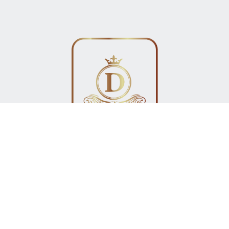
YRITYS
JÄSENYYS